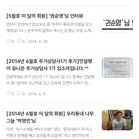
결하기 위해 노력해왔습니다. 제도 개선을 위한 활동과 더
불어 다양한 방식의 프로그램으로 청년 주거권 확보를 위
[5월호 이 달의 회원] '권순영'님 인터뷰
한 다양한 경로를 모색해왔죠. 여러분도 지난 민유의 활동
글 내용
을 잘 아실거에요. (두둥 중요!) 2014년, 민유는 기존의 민
언저리 한켠에선 집밥모임 중. 쭈꾸미 볶음과 피클을 담고
유가 가지고 있던 큰 축의 목적인 제도개선과 세입자 네트
계셨습니다 :) 분주하게 일하고 계시는 순영님 다영: 소개를
워크를 형성하기 위한 행동과, 사회적 주택을 공급하는 것
직접 해주시면 좋을 것 같아요순영: 민달팽이 유니온의 조
을 각각의 단체를 두어 활동하기로 했어요. 민유는 2014
0
0
2014. 4. 28.
합원이고 여기 상상언저리에서 일을 하는 권순영입니다.
년 2월 비영리 민간 단체로 등록이 완료되었고, 비영리 민
따로 소개할 게 없네요 우리동네 청년회 회원이기도합니
간단체로서 민유는 세입자 네트워크를..
다. 민유는 작년 이맘때쯤 가입해서 어쩌다가 전 운영위원
[2014년 6월호 주거상담사1기 후기]민달팽
을 했었습니다. 다영: 작년의 민유는 바쁜 해 아니였어요?
순영: 그렇기도 했고 여기 청년회에서 언저리라는 공간을
이 유니온 주거상담사 1기 임소라입니다.^^
글 내용
만든건데요. 청년 당사자의 문제에 관심을 가져야 하지 않
안녕하세요 주거 상담사 1기 임소라 입니다. 현재는 민달팽
을까 라는 이야기를 했는데, 어쩌다가 거기까지 흘러가서
이 유니온에서 상근자로 있고 민유와 인연의 시작이 된 게
하게 된 것 같아요. 다영: 이 공간은 언제 만들어진거에요?
바로 주거상담사1기 교육 이었답니다.^^ 지난 해 겨울 우연
순영: 작년 4월에. 1년 됬어요. 남진: 처음만들었을때 이것
0
0
2014. 6. 5.
히 신청했던 주거상담사 프로그램은 저에게 단순한 교육프
저것 많이 하고 싶었는데다영: 어떤..
로그램을 넘어 그안에서 좋은 사람들을 많이 만날 수 있는
기회였고 사회의 모습을 바라보는 시각을 넓힐 수 있었던
[2014년 6월호 이 달의 회원] 우리동네 나무
소중한 경험이었습니다. 민유를 전혀 몰랐던 주거상담사 1
기 신청부터 민유와 함께 하게 되기까지의 과정까지 어떤
그늘 '박영민'님
글 내용
이야기가 있었는지 들려드릴께요^^ 모두 모르는 사람들,
다영 : 자기소개를 부탁드리면? 영민 : 한국사회의 주거나
낯설지는 않았나요?: 당연히 낯설었어요. 왠지 나만 낯선
부동산 문제를 빼고 달라질게 있을까? 라고 생각하는데, 결
사람 같기도 했고요. 그런데 수업 진행에 모임별로 이야기