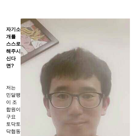
자기소
개를
스스로
해주시
신다
면?
저는
민달팽
이 조
합원이
구요
토닥토
닥협동