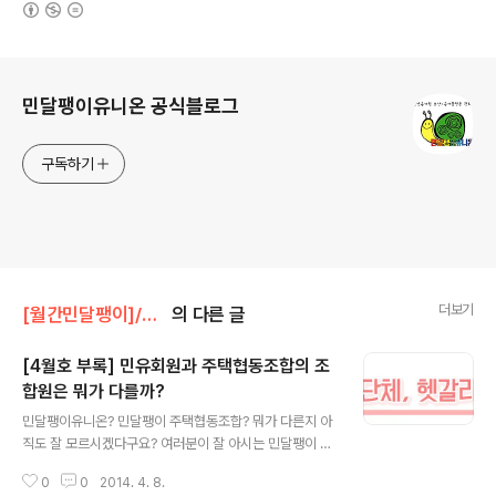
(새창열림)
로그 정보
민달팽이유니온 공식블로그
구독하기
더보기
[월간민달팽이]/* 월간민달팽이 회원 조합원 기고글
의 다른 글
[4월호 부록] 민유회원과 주택협동조합의 조
합원은 뭐가 다를까?
글 내용
민달팽이유니온? 민달팽이 주택협동조합? 뭐가 다른지 아
직도 잘 모르시겠다구요? 여러분이 잘 아시는 민달팽이 유
니온(민유라고 불리기도 함)은 2011년 5월 5일 창립된 단
0
0
2014. 4. 8.
체로서 청년 주거권을 사회에 환기시키고 주거 문제를 해