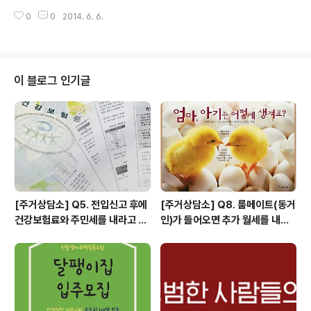
국 재벌도 부동산으로 벌고 모든사람이 임대인이 되고 싶
를 나눌 시간들이 많았어요. 주거라는 공통의 주제가 있었
0
0
2014. 6. 6.
어하는 사회다. 최소한의 자기공간이라는 거 없이는 사람
기에 자연스럽게 본인의 이야기부터 시작..
이 살 수 없기때문에 의식주 그 셋 중에선 주거가 가장 중요
하다고 생각하는데. 주거문제중에서도 특히 청년이 가장
힘들고 취약하고 고통받고 있다 보니까 민달팽이 유니온에
관심을 가지고 있었는데 주거문제를 이야기 함에 있어서
이 블로그 인기글
청년의 주거문제 부터 이야기 하는게 좋겠다는 생각도 들
고 그래야 된다고 생각도 해서 민유에 가입하게 되었다. 처
음에는 CMS로 힘을 실어주자 라고 생각했는데, 협동조합
에서 일을 하고 있다보니 주택협동조합으로 문제를 해결하
는 방식도 동의해서 주택협동조합에도 가입하게 되..
[주거상담소] Q5. 전입신고 후에
[주거상담소] Q8. 룸메이트(동거
건강보험료와 주민세를 내라고 고
인)가 들어오면 추가 월세를 내야
지서가 날아왔어요.
하나요?