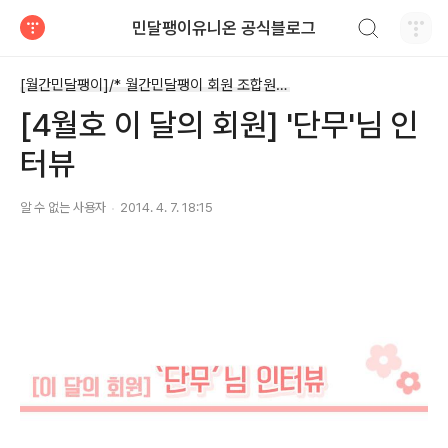
검색하기
민달팽이유니온 공식블로그
티스토리
[월간민달팽이]/* 월간민달팽이 회원 조합원 기고글
[4월호 이 달의 회원] '단무'님 인
터뷰
알 수 없는 사용자
2014. 4. 7. 18:15