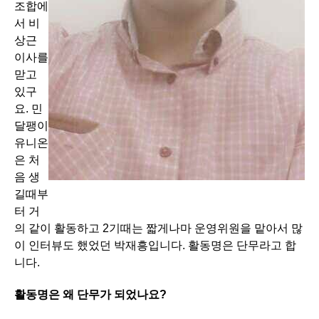
조합에
서 비
상근
이사를
맏고
있구
요. 민
달팽이
유니온
은 처
음 생
길때부
터 거
의 같이 활동하고 2기때는 짧게나마 운영위원을 맡아서 많
이 인터뷰도 했었던 박재흥입니다. 활동명은 단무라고 합
니다.
활동명은 왜 단무가 되었나요?