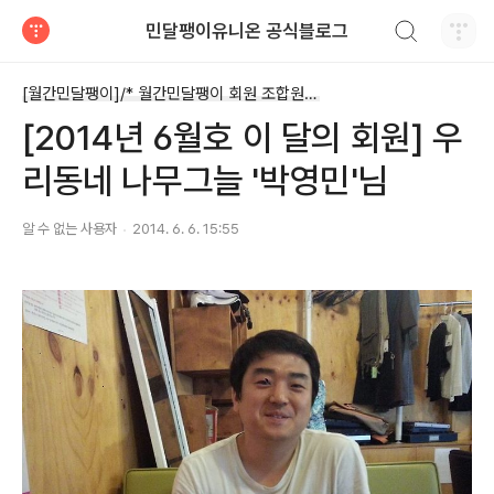
검색하기
민달팽이유니온 공식블로그
티스토리
[월간민달팽이]/* 월간민달팽이 회원 조합원 기고글
[2014년 6월호 이 달의 회원] 우
리동네 나무그늘 '박영민'님
알 수 없는 사용자
2014. 6. 6. 15:55