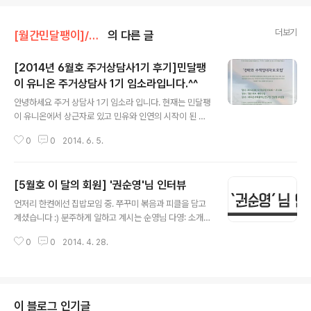
더보기
[월간민달팽이]/* 월간민달팽이 회원 조합원 기고글
의 다른 글
[2014년 6월호 주거상담사1기 후기]민달팽
이 유니온 주거상담사 1기 임소라입니다.^^
글 내용
안녕하세요 주거 상담사 1기 임소라 입니다. 현재는 민달팽
이 유니온에서 상근자로 있고 민유와 인연의 시작이 된 게
바로 주거상담사1기 교육 이었답니다.^^ 지난 해 겨울 우연
0
0
2014. 6. 5.
히 신청했던 주거상담사 프로그램은 저에게 단순한 교육프
로그램을 넘어 그안에서 좋은 사람들을 많이 만날 수 있는
기회였고 사회의 모습을 바라보는 시각을 넓힐 수 있었던
[5월호 이 달의 회원] '권순영'님 인터뷰
소중한 경험이었습니다. 민유를 전혀 몰랐던 주거상담사 1
글 내용
기 신청부터 민유와 함께 하게 되기까지의 과정까지 어떤
언저리 한켠에선 집밥모임 중. 쭈꾸미 볶음과 피클을 담고
이야기가 있었는지 들려드릴께요^^ 모두 모르는 사람들,
계셨습니다 :) 분주하게 일하고 계시는 순영님 다영: 소개를
낯설지는 않았나요?: 당연히 낯설었어요. 왠지 나만 낯선
직접 해주시면 좋을 것 같아요순영: 민달팽이 유니온의 조
사람 같기도 했고요. 그런데 수업 진행에 모임별로 이야기
0
0
2014. 4. 28.
합원이고 여기 상상언저리에서 일을 하는 권순영입니다.
를 나눌 시간들이 많았어요. 주거라는 공통의 주제가 있었
따로 소개할 게 없네요 우리동네 청년회 회원이기도합니
기에 자연스럽게 본인의 이야기부터 시작..
다. 민유는 작년 이맘때쯤 가입해서 어쩌다가 전 운영위원
을 했었습니다. 다영: 작년의 민유는 바쁜 해 아니였어요?
순영: 그렇기도 했고 여기 청년회에서 언저리라는 공간을
이 블로그 인기글