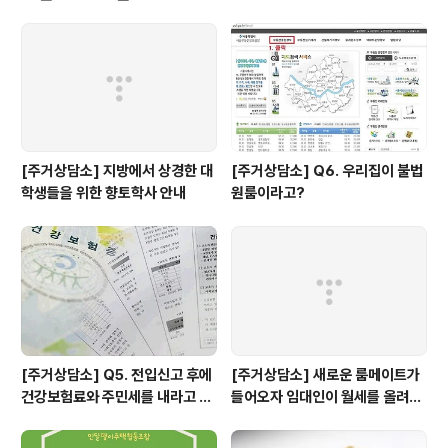
만든건데요. 청년 당사자의 문제에 관심을 가져야 하지 않
을까 라는 이야기를 했는데, 어쩌다가 거기까지 흘러가서
하게 된 것 같아요. 다영: 이 공간은 언제 만들어진거에요?
순영: 작년 4월에. 1년 됬어요. 남진: 처음만들었을때 이것
저것 많이 하고 싶었는데다영: 어떤..
[주거상담소] 지방에서 상경한 대
[주거상담소] Q6. 우리집이 불법
학생들을 위한 향토학사 안내
원룸이라고?
[주거상담소] Q5. 전입신고 후에
[주거상담소] 새로운 룸메이트가
건강보험료와 주민세를 내라고 고
들어오자 임대인이 월세를 올려달
지서가 날아왔어요.
라고 할 때