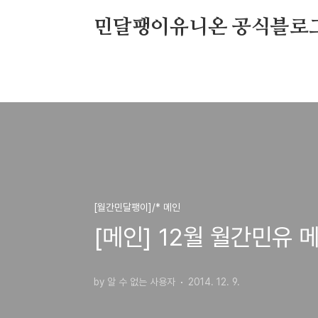
본문 바로가기
민달팽이유니온 공식블로
[월간민달팽이]/* 메인
[메인] 12월 월간민유 
by 알 수 없는 사용자
2014. 12. 9.