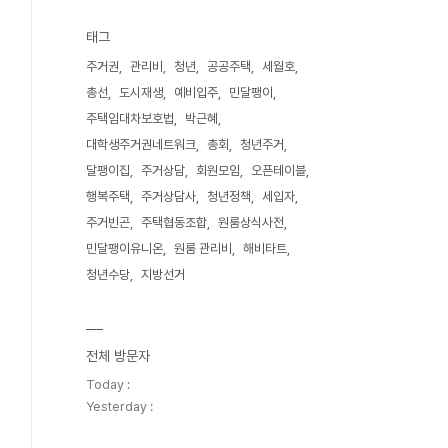
태그
주거권
관리비
청년
공공주택
세월호
총선
도시재생
예비입주
민달팽이
주택임대차보호법
박근혜
대학생주거권네트워크
총회
청년주거
달팽이집
주거상담
회원모임
오픈테이블
행복주택
주거상담사
청년정책
세입자
주거빈곤
주택협동조합
원룸상식사전
민달팽이유니온
원룸 관리비
해비타트
청년수당
지방선거
전체 방문자
Today :
Yesterday :