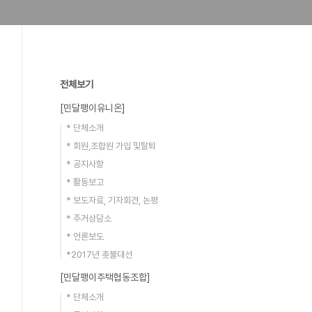
전체보기
[민달팽이유니온]
* 단체소개
* 회원,조합원 가입 및탈퇴
* 공지사항
* 활동보고
* 보도자료, 기자회견, 논평
* 주거상담소
* 언론보도
*2017년 촛불대선
[민달팽이주택협동조합]
* 단체소개