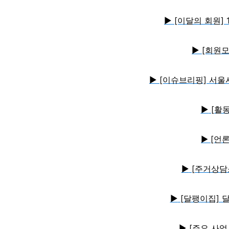
▶
[이달의 회원]
▶
[회원
▶
[이슈브리핑] 서울
▶
[활동
[언론
▶
▶
[주거상담
▶
[달팽이집] 
▶
[주요 사업