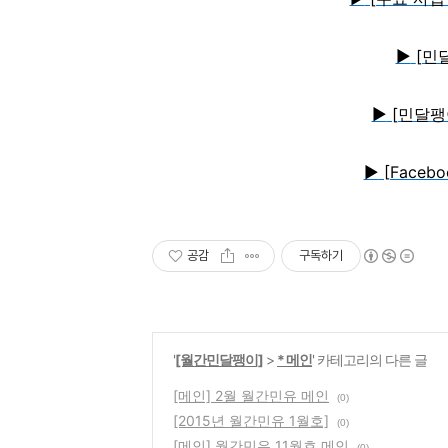
▶
[민
▶
[민달팽
▶
[Face
공감
구독하기
'
[월간민달팽이]
>
* 메인
' 카테고리의 다른 글
[메인] 2월 월간민유 메인
(0)
[2015년 월간민유 1월호]
(0)
[메인] 월간민유 11월호 메인
(0)