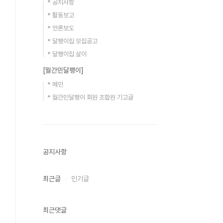
* 공지사항
* 활동보고
* 언론보도
* 달팽이집 모집공고
* 달팽이집 살이
[월간민달팽이]
* 메인
* 월간민달팽이 회원 조합원 기고글
공지사항
최근글
인기글
최근댓글