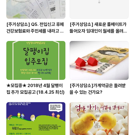
[주거상담소] Q5. 전입신고 후에
[주거상담소] 새로운 룸메이트가
건강보험료와 주민세를 내라고 고
들어오자 임대인이 월세를 올려달
지서가 날아왔어요.
라고 할 때
★모집중★ 2018년 4월 달팽이
[주거상담소]가계약금은 돌려받
집 추가 모집공고 (18.4.25 최신)
을 수 있는 건가요?