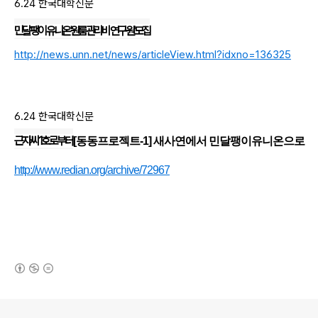
6.24 한국대학신문
민달팽이 유니온 '원룸관리비 연구원' 모집
http://news.unn.net/news/articleView.html?idxno=136325
6.24 한국대학신문
근자씨 1호로부터
[동동프로젝트-1] 새사연에서 민달팽이유니온으로
http://www.redian.org/archive/72967
(새창열림)
로그 정보