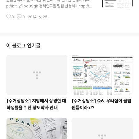
들의 폭풍같은 질문이 쏟아졌습니다. 강의 내용은 1. 건축
p://bit.ly/1pd3Sgk 정책연구팀 팀원 신청하기http://go
물대장의 용어 설명 및 구성 2. 등기부등본의 용어 설명 및
o.gl/L9nuZ6 * 본 뉴스레터는 민달팽이유니온 회원님의
구성 3. 임대차 계약시 꼭 알아야 할 정보 였습니다. 실제
0
0
2014. 6. 25.
메일로도 발송되었습니다.
집을 구할 때 꼭 알아야하고 꼼꼼히 체크해야하는 부분인
만큼 하나하나 세세하게 강연해주셨습니..
이 블로그 인기글
[주거상담소] 지방에서 상경한 대
[주거상담소] Q6. 우리집이 불법
학생들을 위한 향토학사 안내
원룸이라고?