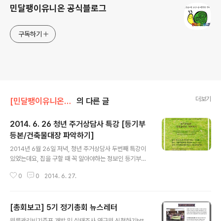
민달팽이유니온 공식블로그
구독하기
더보기
[민달팽이유니온]/* 활동보고
의 다른 글
2014. 6. 26 청년 주거상담사 특강 [등기부
등본/건축물대장 파악하기]
글 내용
2014년 6월 26일 저녁, 청년 주거상담사 두번째 특강이
있었는데요, 집을 구할 때 꼭 알아야하는 정보인 등기부등
본과 건축물대장에 대해서 15년 동안 공인중개업을 하시
0
0
2014. 6. 27.
고 전국세입자협회의 자문공인중개사이신 박동수님이 강
연을 해주셨습니다. 실제 등기부등본과 건축물대장을 참고
로 강연을 들었는데요, 오신 분들이 강연에 엄청 집중하는
[총회보고] 5기 정기총회 뉴스레터
모습에 강사님도 열정적인 강연을 해주셨습니다^_^ 그리고
글 내용
내용이 끝날 때마다 실제 자신의 경험을 바탕으로 한 청년
원룸관리비기준표 개발 및 실태조사 연구원 신청하기htt