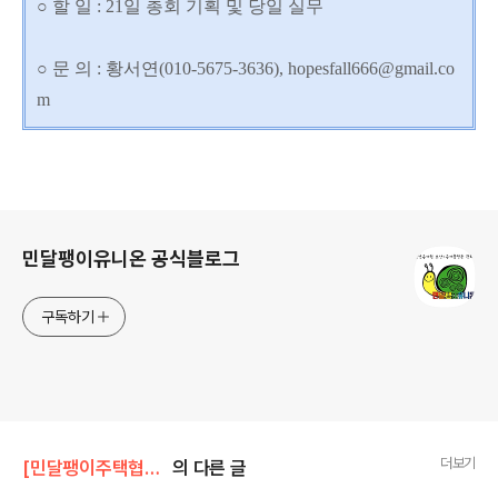
○ 할 일 : 21일 총회 기획 및 당일 실무
○ 문 의 : 황서연(010-5675-3636), hopesfall666@gmail.co
m
로그 정보
민달팽이유니온 공식블로그
구독하기
더보기
[민달팽이주택협동조합]/* 공지사항
의 다른 글