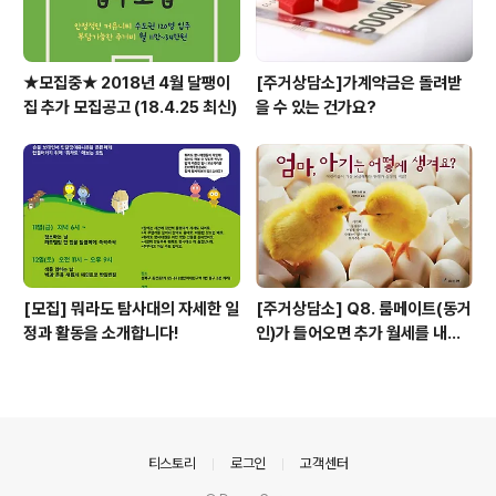
★모집중★ 2018년 4월 달팽이
[주거상담소]가계약금은 돌려받
집 추가 모집공고 (18.4.25 최신)
을 수 있는 건가요?
[모집] 뭐라도 탐사대의 자세한 일
[주거상담소] Q8. 룸메이트(동거
정과 활동을 소개합니다!
인)가 들어오면 추가 월세를 내야
하나요?
의안내
티스토리
로그인
고객센터