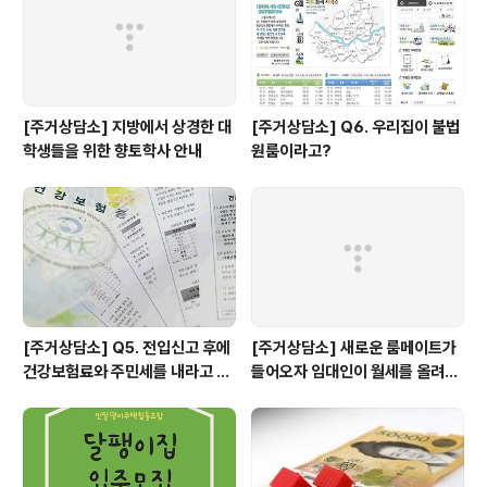
장2) -3차 : 9월 14일(목) 저녁 7시 30분(성북구..
[주거상담소] 지방에서 상경한 대
[주거상담소] Q6. 우리집이 불법
학생들을 위한 향토학사 안내
원룸이라고?
[주거상담소] Q5. 전입신고 후에
[주거상담소] 새로운 룸메이트가
건강보험료와 주민세를 내라고 고
들어오자 임대인이 월세를 올려달
지서가 날아왔어요.
라고 할 때