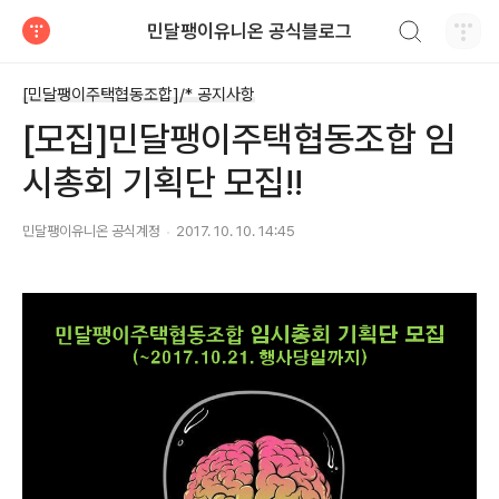
검색하기
민달팽이유니온 공식블로그
티스토리
[민달팽이주택협동조합]/* 공지사항
[모집]민달팽이주택협동조합 임
시총회 기획단 모집!!
민달팽이유니온 공식계정
2017. 10. 10. 14:45