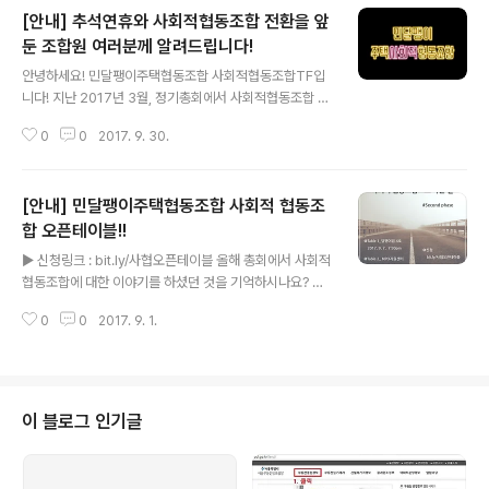
[안내] 추석연휴와 사회적협동조합 전환을 앞
둔 조합원 여러분께 알려드립니다!
글 내용
안녕하세요! 민달팽이주택협동조합 사회적협동조합TF입
니다! 지난 2017년 3월, 정기총회에서 사회적협동조합 전
환 계획을 발표해드리고 어느덧 6개월이 지났습니다. 그동
0
0
2017. 9. 30.
안 저희 사회적협동조합TF는 조합원 간담회(3회), 비영리
주거모델 스터디(4회)를 진행했고, 사회적협동조합 정관
초안 작성(1회 + 이사회 2회)을 마쳤습니다. 그리고 9월 3
[안내] 민달팽이주택협동조합 사회적 협동조
0일(토) 이사회를 통해 사회적협동조합 전환을 위한 임시
총회 날짜(2017년 10월21일 토요일)를 확정지었습니다.
합 오픈테이블!!
글 내용
사실 많은 분들이 사회적협동조합으로 전환하는 것이 어떤
▶ 신청링크 : bit.ly/사협오픈테이블 올해 총회에서 사회적
의미인지 궁금하실 것으로 생각합니다. 그!래!서! 추석연휴
협동조합에 대한 이야기를 하셨던 것을 기억하시나요? 총
동안 즐길 수 있는 자료를 준비했습니다! 사회적협동조합
회 이후로 꾸려진 사회적 협동조합 TF에서는 5월 교류회
임시총회 티저 영상과 정관 초안 해설자료입니다. 너무너
0
0
2017. 9. 1.
를 시작으로 조합원 스터디 모임, 카드뉴스 발간, 워크숍 등
무 바빠서 시간이 없으시다, 그..
을 통해 사회적 협동조합에 대한 논의를 알차게 진행하였
습니다. 이제 그 간의 과정에서 나온 내용을 조합원분들과
함께 공유하고, 의견을 나눌 오픈 테이블 자리를 마련하였
습니다! 함께해 주세요! ○ 일시 및 장소 - 1차 : 9월 7일
이 블로그 인기글
(목) 저녁 7시 30분(서울시 은평구 신사동 30-33번지,
달팽이집 4호) - 2차 : 9월 9일(토) 오후 3시(서울시 중구
남대문로 9길 39 부림빌딩 2층 NPO지원센터, 받다(교육