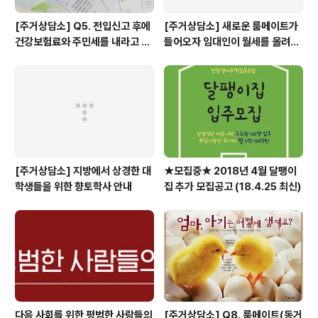
[주거상담소] Q5. 전입신고 후에
[주거상담소] 새로운 룸메이트가
건강보험료와 주민세를 내라고 고
들어오자 임대인이 월세를 올려달
지서가 날아왔어요.
라고 할 때
[주거상담소] 지방에서 상경한 대
★모집중★ 2018년 4월 달팽이
학생들을 위한 향토학사 안내
집 추가 모집공고 (18.4.25 최신)
다음 사회를 위한 평범한 사람들의
[주거상담소] Q8. 룸메이트(동거