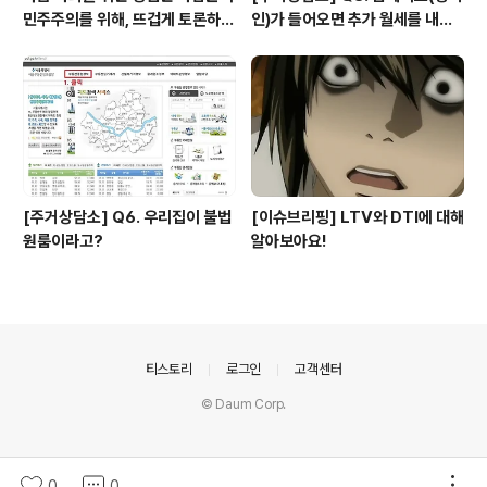
민주주의를 위해, 뜨겁게 토론하고
인)가 들어오면 추가 월세를 내야
광장으로 갑시다.
하나요?
[주거상담소] Q6. 우리집이 불법
[이슈브리핑] LTV와 DTI에 대해
원룸이라고?
알아보아요!
의안내
티스토리
로그인
고객센터
© Daum Corp.
0
0