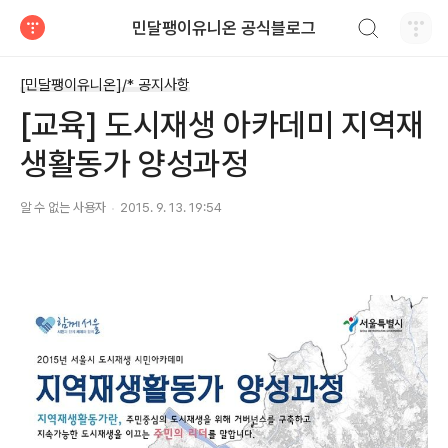
검색하기
민달팽이유니온 공식블로그
티스토리
[민달팽이유니온]/* 공지사항
[교육] 도시재생 아카데미 지역재
생활동가 양성과정
알 수 없는 사용자
2015. 9. 13. 19:54