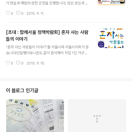
거 현실과 해법에 관한 강연을 진행합니다. 많은 관심과 참
여 부탁드립니다. 일시 : 2015년 9월 12일 토요일 오후 4
0
0
2015. 9. 11.
시 장소 : 마포 민중의집문의 : 정의당 청년학생위원장 김경
용 010-7348-3533 / justice.youth@gmail.com
[초대 : 함께서울 정책박람회] 혼자 사는 사람
들의 이야기
글 내용
"혼자 사는 사람들의 이야기"를 서울시와 서울시의회가 듣
습니다!민달팽이유니온도 같이 참석해서 직접 1인 가구의
삶과 주거권이 보장받는 서울시를 위해서 지역 주민과의
0
0
2015. 9. 10.
화합을 도모하고 갈등을 조정해야 하는 필요성에 대해서
이야기를 나누고자 합니다! 참석 : 서울시의회 의장, 서울시
장(예정), 서울시의원, 한국1인가구연합, 민달팽이유니온,
서울세입자협회, 전국세입자협회, 이웃기웃 청년 주거협동
조합, 서울 시민 누구나 전시 : 1인 가구의 주거공동체인 아
이 블로그 인기글
현동쓰리룸, 달팽이집, 우동사, 이웃기웃청년주거협동조합
등 관련 기사 : http://goo.gl/Afh3b8 일시 : 9월 12일
(토) 오후 2시 - 4시장소 : 서울시의회 별관 2층 대회의실
사전 라운드 테이블(11일, 금요일, 오전 10시-12시, 서울
시N..