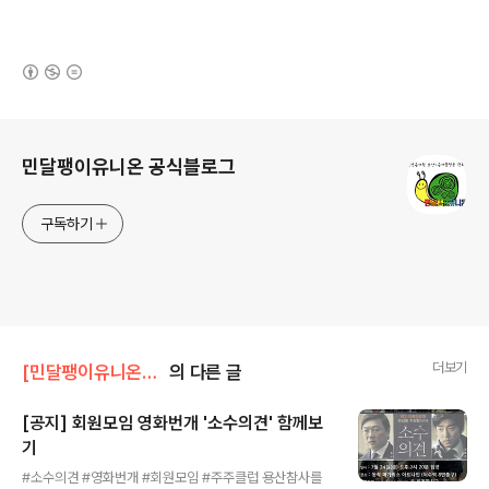
(새창열림)
로그 정보
민달팽이유니온 공식블로그
구독하기
더보기
[민달팽이유니온]/* 공지사항
의 다른 글
[공지] 회원모임 영화번개 '소수의견' 함께보
기
글 내용
#소수의견 #영화번개 #회원모임 #주주클럽 용산참사를