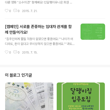
다룬 영화 “소수의견” 함께봐요! 민달팽이유니온 회원 소
모임 ‘주주클럽’에서 함께 기획한, 7월의 회원모임으로 영
0
0
2015. 7. 21.
화번개를 열려고 합니다. 이번주 금요일 7시 이수역 메가
박스 아트나인에서 모일예정인데요. 이번 ‘소수의견’은 작
년에 함께보았던 삼성전자 반도체 노동자 사건을 다룬 ‘또
[캠페인] 서로를 존중하는 임대차 관계를 함
하나의 약속’ 그리고 11월 청년유니온, 복지국가청년네트
워크, 토닥토닥협동조합과 함께 본 ‘카트’에 이어 용산참사
께 만들어가요!
글 내용
를 다룬 ‘소수의견’을 함께 보려고 해요. 무엇보다 이번 모
“집주인에게 쫄릴 걱정이 없었으면 좋겠어요.”“나이가 어
임은 이제 2달여를 맞게된 민달팽이유니온 회원 소모임
디라도, 돈이 없다고 무시당하지 않으면 좋겠어요.”“과도
‘주주클럽’이 함께 기획한 모임으로 금요일에 함께모여 회
한 관심과 지나친 간섭은 없었으면 좋겠어요.”“제 삶까지
원소모임 회원,조합원 분들과 만남의 자리를 가져도 좋을
0
0
2015. 7. 15.
계약을 한 건 아니에요.” 세입자로 살면서 한번쯤은 겪어봤
것 같아요! 신청은 구글독스로 받을 예정이..
을 서러운 일들, 나는 동등한 계약의 당사자로서 존중받고
싶을 뿐인데 나도 모르게 주눅들지는 않았나요? 주거권을
지키기 위한 하나의 걸음, 존중하는 임대차 관계가 밑바탕
이 되는 '계약'을 함께 만들어가요! 이제, 우리 함께 이야기
이 블로그 인기글
를 나눠요. 그리고 지금, 존중하는 임대차 관계가 되기 위한
약속을 확인해보세요! ▶ https://goo.gl/liLeny