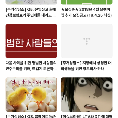
[주거상담소] Q5. 전입신고 후에
★모집중★ 2018년 4월 달팽이
건강보험료와 주민세를 내라고 고
집 추가 모집공고 (18.4.25 최신)
지서가 날아왔어요.
다음 사회를 위한 평범한 사람들의
[주거상담소] 지방에서 상경한 대
민주주의를 위해, 뜨겁게 토론하고
학생들을 위한 향토학사 안내
광장으로 갑시다.
[주거상담소] Q8. 룸메이트(동거
[이슈브리핑] LTV와 DTI에 대해