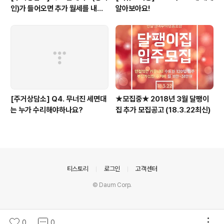
인)가 들어오면 추가 월세를 내야
알아보아요!
하나요?
[주거상담소] Q4. 무너진 세면대
★모집중★ 2018년 3월 달팽이
는 누가 수리해야하나요?
집 추가 모집공고 (18.3.22최신)
의안내
티스토리
로그인
고객센터
© Daum Corp.
0
0