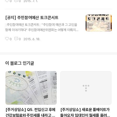
0
0
2015. 7. 1.
월의 첫 모임은 '아파트게임' 을 함께 읽고 이야기를 해보려
고 합니다. 관심있는 회원 그리고 많은 분들. 함께해요! (전
화로 문의 부탁드립니다.) *장소는 변동가능합니다. 양해
[공지] 주민참여예산 토크콘서트
부탁드립니다.
글 내용
ːː주민참여예산 토크콘서트ːː “주민참여 예산과 그 고민을
함께 이야기하다" 주민참여예산위원회는 어떻게 이뤄지고
있을까?... 주민참여예산 전문가가 말하는 주민참여예산의
0
0
2015. 6. 18.
풍경들. 주민참여예산, 우리는 무엇을 어떻게 할 수 있을
까? 실제로 주민참여예산위원으로 활동하고 계신 분들을
모시고 이야기를 들어보고 주민참여예산과, 지자체 행정에
참여방안으로서 앞으로 무엇을 할 수 있을지 함께 고민해
보는 시간을 가지려고 합니다. ○연사 [서울시 주민참여예
이 블로그 인기글
산 지원협의회] 김상철 노동당 서울시당 위원장 김은희 녹
색당 공동정책위원장 ○사회 권지웅 서울시 청년명예부시
장 일시 : 2015년 6월 20일(토) 오후1시~3시 장소 : 서울
시 청년허브(서울시 은평구 녹번동 5번지 1동 1층, 불광역
근처) 참가비 : 없음 문의 : 서..
[주거상담소] Q5. 전입신고 후에
[주거상담소] 새로운 룸메이트가
건강보험료와 주민세를 내라고 고
들어오자 임대인이 월세를 올려달