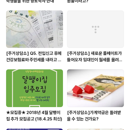
학생들을 위한 향토학사 안내
원룸이라고?
[주거상담소] Q5. 전입신고 후에
[주거상담소] 새로운 룸메이트가
건강보험료와 주민세를 내라고 고
들어오자 임대인이 월세를 올려달
지서가 날아왔어요.
라고 할 때
★모집중★ 2018년 4월 달팽이
[주거상담소]가계약금은 돌려받
집 추가 모집공고 (18.4.25 최신)
을 수 있는 건가요?