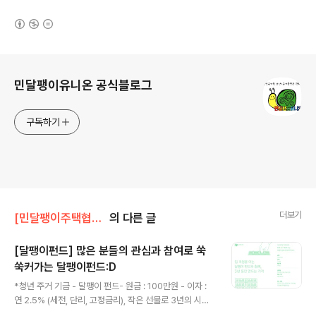
(새창열림)
로그 정보
민달팽이유니온 공식블로그
구독하기
더보기
[민달팽이주택협동조합]/* 활동보고
의 다른 글
[달팽이펀드] 많은 분들의 관심과 참여로 쑥
쑥커가는 달팽이펀드:D
글 내용
*청년 주거 기금 - 달팽이 펀드- 원금 : 100만원 - 이자 :
연 2.5% (세전, 단리, 고정금리), 작은 선물로 3년의 시간
을 함께 보내는 다이어리를 드립니다.- 3년 만기- 청년 주