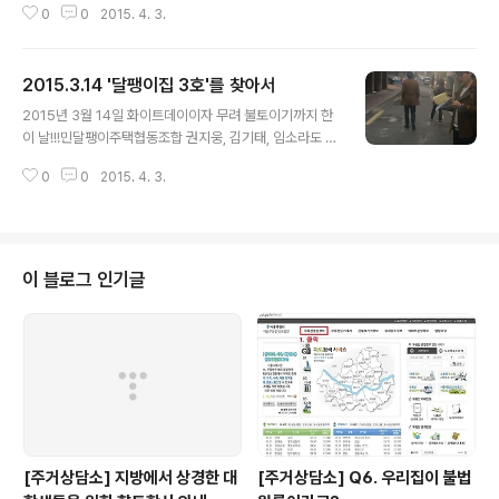
0
0
2015. 4. 3.
거 기금으로 모인 1억원은 달팽이집 3호(공동체기반 관리
형 주택)의 보증금 일부로 쓰일 예정입니다. ▷ 청년 주거
기금 - 달팽이 펀드 참여하기 : http://bitly.com/snailfu
2015.3.14 '달팽이집 3호'를 찾아서
nd 문의 : 010 - 9176 - 9991 (청년 주거 기금 관리 담
글 내용
당, 민달팽이유니온 사무국 임소라) ▷ 달팽이집 관련 기사
2015년 3월 14일 화이트데이이자 무려 불토이기까지 한
: 조선일보, [더나은미래] "공간만 나눈 게 아니에요 행복한
이 날!!!민달팽이주택협동조합 권지웅, 김기태, 임소라도 특
삶을 공유하죠" http://goo.gl/YjvjMi 달팽이펀드 모금
별한 날에 어울리는 달달한 시간을 가졌답니다. 무려 “달팽
시작 이후 많은 분들의 문의와 참여가 지어지고 있습니다.
0
0
2015. 4. 3.
이집 3호”를 위한 사전작업!!! 지역과 집을 보러 직접 움직
현재(3월..
였는데요. 엄청 두근거리는 시간 이였어요! :D 달팽이집과
근 거리에 위치한 그리고 입지, 가격, 조건 등을 고민해서
먼저 불광동, 녹번동, 홍은동, 남가좌동, 연희동 지역을 둘
러보았어요. “원래 주택협동조합이 많이 생기면 공인중개
이 블로그 인기글
사한테는 안 좋은데 좋은 일 하는 거 같으니까 같이 돌아봐
요.” 무작정 밀고 들어간 몇몇 부동산 중 한 곳에서 만난 공
인중개사분이 동네를 같이 돌며 집들을 설명해 주시기도
했는데 무엇보다 현장에서 배울 수 있는 것들을 있었답니
다. 민달팽이주택협동..
[주거상담소] 지방에서 상경한 대
[주거상담소] Q6. 우리집이 불법