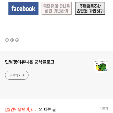
(새창열림)
로그 정보
민달팽이유니온 공식블로그
구독하기
더보기
[월간민달팽이]/* 메인
의 다른 글