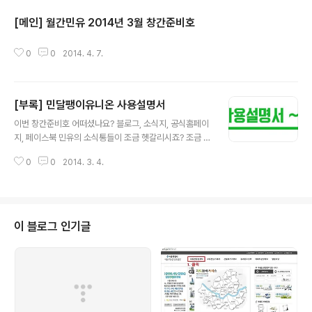
[메인] 월간민유 2014년 3월 창간준비호
글 내용
0
0
2014. 4. 7.
[부록] 민달팽이유니온 사용설명서
글 내용
이번 창간준비호 어떠셨나요? 블로그, 소식지, 공식홈페이
지, 페이스북 민유의 소식통들이 조금 헷갈리시죠? 조금 더
자세한 설명을 드릴께요. 먼저, 민유의 페이스북 페이지는
0
0
2014. 3. 4.
활동하고 있는 민유의 모습들이 실시간으로 올라온답니다.
많은 분들이 쉽게 접할 수 있는 매체인 만큼 페이스북에 올
라오는 소식들이 제일 많아요. 그치만 검색기능이 없어서
다시 찾아보시려면 ㅠ_^... 그래도 민유의 활동을 실시간으
로 받아보시고 즉각적으로 의견도 주실 수 있고, 참여도 하
이 블로그 인기글
실 수 있으시니 홈페이지 하단에 있는 페이스북 링크를 클
릭하셔서 좋아요를 눌러주세요! 그리고 공식홈페이지는 대
외적으로 민유가 어떤 단체인지 소개하기 위해 만들어진
페이지랍니다. 그렇지만 회원들과 소통하기는 조금 어려워
요. 그리하여... 민유의 블로그가 탄생..