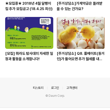
★모집중★ 2018년 4월 달팽이
[주거상담소]가계약금은 돌려받
집 추가 모집공고 (18.4.25 최신)
을 수 있는 건가요?
[모집] 뭐라도 탐사대의 자세한 일
[주거상담소] Q8. 룸메이트(동거
정과 활동을 소개합니다!
인)가 들어오면 추가 월세를 내야
하나요?
의안내
티스토리
로그인
고객센터
© Daum Corp.