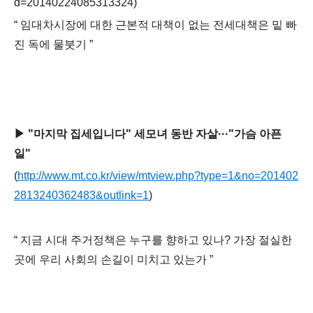
d=20140224085313324)
“
임대차시장에 대한 근본적 대책이 없는 전세대책은 밑 빠
진 독에 물붓기
”
▶
"
마지막 집세입니다
"
세모녀 동반 자살
···"
가슴 아픈
일
"
(
http://www.mt.co.kr/view/mtview.php?type=1&no=201402
2813240362483&outlink=1
)
“
지금 시대 주거정책은 누구를 향하고 있나
?
가장 절실한
곳에 우리 사회의 손길이 미치고 있는가
”