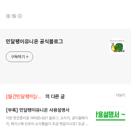
(새창열림)
로그 정보
민달팽이유니온 공식블로그
구독하기
더보기
[월간민달팽이]/* 메인
의 다른 글
[부록] 민달팽이유니온 사용설명서
글 내용
이번 창간준비호 어떠셨나요? 블로그, 소식지, 공식홈페이
지, 페이스북 민유의 소식통들이 조금 헷갈리시죠? 조금 더
자세한 설명을 드릴께요. 먼저, 민유의 페이스북 페이지는