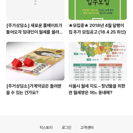
[주거상담소] 새로운 룸메이트가
★모집중★ 2018년 4월 달팽이
들어오자 임대인이 월세를 올려달
집 추가 모집공고 (18.4.25 최신)
라고 할 때
[주거상담소]가계약금은 돌려받
서울시 월세 지도 – 청년들을 위한
을 수 있는 건가요?
싼 월세방은 어느 동네에?
의안내
티스토리
로그인
고객센터