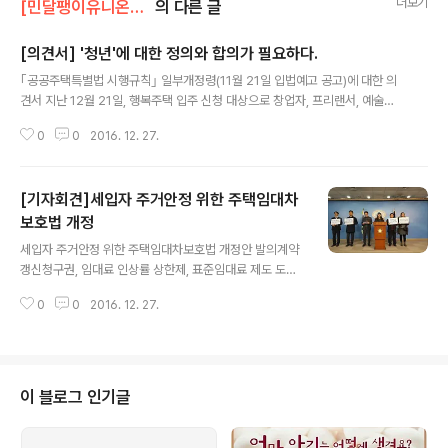
더보기
[민달팽이유니온]/* 보도자료, 기자회견, 논평
의 다른 글
[의견서] '청년'에 대한 정의와 합의가 필요하다.
글 내용
｢공공주택특별법 시행규칙｣ 일부개정령(11월 21일 입법예고 공고)에 대한 의
견서 지난 12월 21일, 행복주택 입주 신청 대상으로 창업자, 프리랜서, 예술인
을 포함하는 「공공주택 특별법 시행규칙」 의 입법예고가 종료됐다. 민달팽이유
0
0
2016. 12. 27.
니온은 21일 본 개정령안이 현실적으로 예술 분야에 종사하는 청년들의 입주를
가로막고 있다는 점과 소득 활동 증빙의 모호함을 지적하는 의견을 제시했다.
입주 대상의 범위는 넓어졌으나 입주할 수 있는 조건 충족이 청년들의 현실과
[기자회견]세입자 주거안정 위한 주택임대차
괴리되어 사실상 문턱은 높아진 셈이다. 그러나 국토교통부는 공식적인 답변 없
이 모집 공고 일정을 27일 발표했다. 국토교통부는 의견에 대한 답변 없이 27
보호법 개정
글 내용
일 모집 공고를 발표했다. 참으로 유감스럽다. 행복주택은 현재 입주 대상을 '대
세입자 주거안정 위한 주택임대차보호법 개정안 발의계약
학생', '사회초년생..
갱신청구권, 임대료 인상률 상한제, 표준임대료 제도 도입
해,집 없는 서민·중산층의 극심한 주거비 부담 완화해야 기
0
0
2016. 12. 27.
자회견 일시·장소: 12월 28일(수), 오전 10시, 국회 정론관
- 우리나라의 주택보급률은 2008년에 100%를 넘어섰지
만, 전체가구 중 자가 점유 가구의 비율은 지속적으로 하락
해, 2014년 기준 전체 가구 대비 임차가구의 비율은 46.
4%, 수도권의 임차가구 비율은 54.1%, 특히 수도권 저소
이 블로그 인기글
득층의 임차가구 비율은 64.7%를 기록했습니다. - 단기
임대차로 인한 임차가구의 주거 불안정과 전월세 가격의