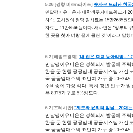
숫자로 드러난 한국
5.26 [경향 비즈n라이프]
민달팽이유니온과 대학생주거네트워크가 2012
하숙, 고시원의 평당 임차료는 15만2685원
차료는 11만8566원이다. 새사연은 “정부의
한 곳을 찾아 벼랑 끝에 몰린 것”이라고 말했
‘내 집은 학교 동아리방…’
6.2 [헤럴드경제]
민달팽이유니온은 정책의제 발굴에 주력하
한을 둔 현행 공공임대 공급시스템 개선도
국 공공임대주택 95만여 가구 중 20~34세
주비중이 가장 적다. 특히 청년 인구가 밀
은 8375가구로 5%정도다.
"제도와 윤리의 침몰…20대는
6.2 [
프레시안]
민달팽이유니온은 정책의제 발굴에 주력하
한을 둔 현행 공공임대 공급시스템 개선도
국 공공임대주택 95만여 가구 중 20~34세