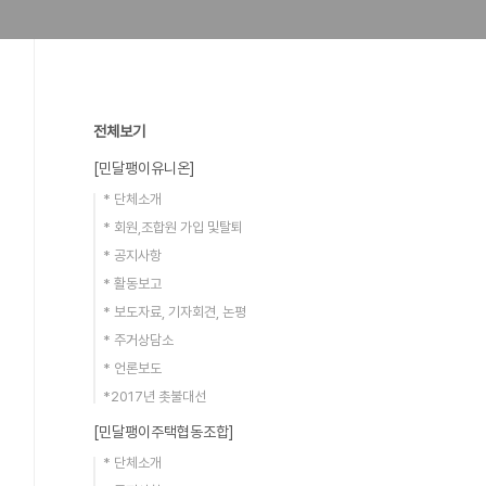
전체보기
[민달팽이유니온]
* 단체소개
* 회원,조합원 가입 및탈퇴
* 공지사항
* 활동보고
* 보도자료, 기자회견, 논평
* 주거상담소
* 언론보도
*2017년 촛불대선
[민달팽이주택협동조합]
* 단체소개