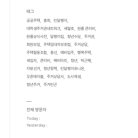
태그
공공주택
총회
민달팽이
대학생주거권네트워크
세월호
원룸 관리비
원룸상식사전
달팽이집
청년수당
주거권
회원모임
주택임대차보호법
주거상담
주택협동조합
총선
예비입주
행복주택
세입자
관리비
해비타트
청년
박근혜
지방선거
청년정책
민달팽이유니온
오픈테이블
주거상담사
도시재생
청년주거
주거빈곤
전체 방문자
Today :
Yesterday :