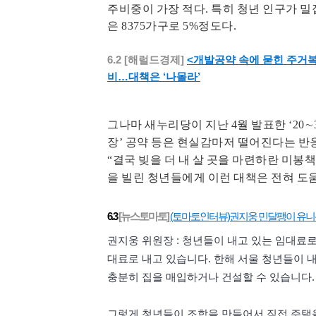
주비중이 가장 적다. 특히 청년 인구가 밀
은 8375가구로 5%정도다.
<개발공약 속에 묻힌 주거복
6.2 [해럴드경제]
비…대책은 ‘나몰라’
그나마 새누리당이 지난 4월 발표한 ‘20∼
장’ 공약 등은 현실감마저 떨어진다는 
“결국 빚을 더 내 살 곳을 마련하란 미봉
을 빌린 청년들에게 이런 대책은 전혀 도움
(토마토인터뷰)권지웅 민달팽이 유니
6.3
[뉴스토마토]
권지웅 위원장 : 청년들이 내고 있는 임대료로
대료로 내고 있습니다. 한해 서울 청년들이 내
충분히 집을 매입하거나 건설할 수 있습니다.
그렇게 청년들이 조합을 만들어서 직접 주택