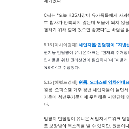
얘기였다.
C씨는 “오늘 KBS사장이 유가족들에게 사
호 참사가 반복되지 않는데 도움이 되지 않을
결하기 위해 함께 했으면 좋겠다”는 바람을 
세입자協·민달팽이 "지방
5.15 [아시아경제]
권지웅 민달팽이 유니온 대표는 “현재의 주거정책
입자들을 위한 권리선언이 필요하다”며 “아울러
요하다”고 주장했다.
원룸, 오피스텔 임차인대
5.15 [헤럴드경제]
원룸, 오피스텔 거주 청년 세입자들이 늘면서
가운데 청년주거문제에 주력해온 시민단체 민
다.
임경지 민달팽이 유니온 세입자네트워크 팀장
로 보장받아 목소리를 낼 수 있지만, 원룸이