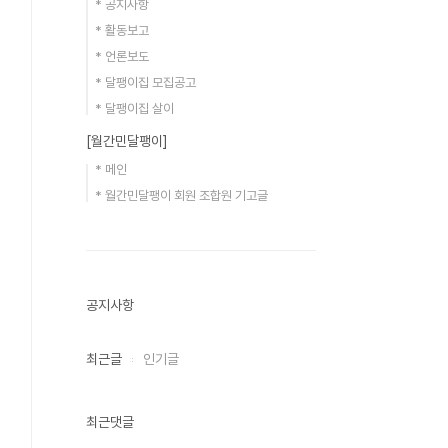
* 공지사항
* 활동보고
* 언론보도
* 달팽이집 모집공고
* 달팽이집 살이
[월간민달팽이]
* 메인
* 월간민달팽이 회원 조합원 기고글
공지사항
최근글
인기글
최근댓글