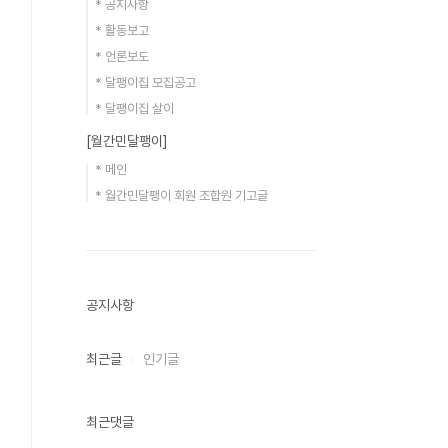
* 공지사항
* 활동보고
* 언론보도
* 달팽이집 모집공고
* 달팽이집 살이
[월간민달팽이]
* 메인
* 월간민달팽이 회원 조합원 기고글
공지사항
최근글
인기글
최근댓글