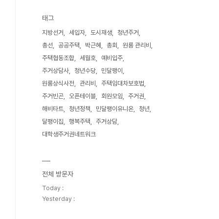
태그
지방선거
세입자
도시재생
청년주거
총선
공공주택
박근혜
총회
원룸 관리비
주택협동조합
세월호
예비입주
주거상담사
청년수당
민달팽이
원룸상식사전
관리비
주택임대차보호법
주거빈곤
오픈테이블
회원모임
주거권
해비타트
청년정책
민달팽이유니온
청년
달팽이집
행복주택
주거상담
대학생주거권네트워크
전체 방문자
Today :
Yesterday :