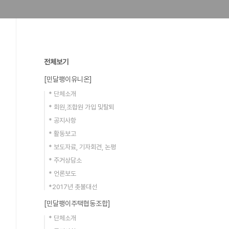
전체보기
[민달팽이유니온]
* 단체소개
* 회원,조합원 가입 및탈퇴
* 공지사항
* 활동보고
* 보도자료, 기자회견, 논평
* 주거상담소
* 언론보도
*2017년 촛불대선
[민달팽이주택협동조합]
* 단체소개