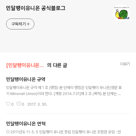
민달팽이유니온 공식블로그
구독하기
더보기
[민달팽이유니온]/* 단체소개
의 다른 글
민달팽이유니온 규약
글 내용
민달팽이유니온 규약 제 1 조 (명칭) 본 단체의 명칭은 민달팽이 유니온(영문 표
기 Minsnail Union)이라 한다. [개정 2014.7.31]제 2 조 (목적) 본 단체는 사
회경제적 불평등으로 새롭게 주거취약계층으로 대두된 청년층의 당사자 연대로
0
0
2017. 3. 30.
비영리주거모델을 실험하고, 제도 개선을 실천해 ‘청년주거권 보장’. ‘주거불평
등 완화’ 에 기여한다는 것을 목적으로 한다. [전문개정 2014.7.31]제 3 조 (설
치) 본 단체는 서울에 사무소를 둔다. [개정 2014.7.31]제 4 조 (사업) 본 단체
민달팽이유니온 연혁
는 그 목적을 달성하기 위해 다음의 사업을 전개한다.① 청년의 주거권 보장을
글 내용
위한 사업② 주거불평등 완화를 위한 법 제도의 개선에 관한 사업 [개정 2014.
○ 2011년도 11. 5. 5 민달팽이 유니온 창립 민달팽이 유니온 조합원 모임 : 반