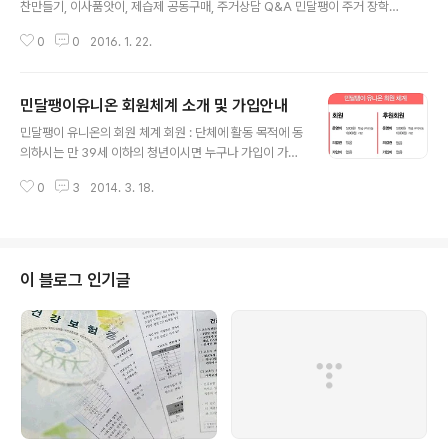
7.31]③ 회원들의 복지 및 권리 증진을 ..
찬만들기, 이사품앗이, 제습제 공동구매, 주거상담 Q&A 민달팽이 주거 장학금
: 연세대 내 주거취약 대학생·원생을 선발하여 주거보조금 성격의 장학금 지급
0
0
2016. 1. 22.
○ 2012년도 '응답하라 착한 기숙사' 활동 : 비용이 높은 민자 기숙사 방식이 아
닌 대학본부의 예산으로 직접 건립하는 직영 기숙사 건립 촉구 주거학개론 세미
나 : 주거문제에 대한 인권적, 구조적 인식과 접근을 위해 세미나 개최. 대학생주
민달팽이유니온 회원체계 소개 및 가입안내
거권네트워크 설립 및 주거 실태조사 : 서울시내 대학생을 대상으로 한 주거실
글 내용
태에 관한 설문조사를 벌인 후 국회토론회를 개최. 서울시 사회적경제 아이디어
민달팽이 유니온의 회원 체계 회원 : 단체에 활동 목적에 동
대회 '위키 서울' 우수 아이디어 선정 : 청년 협동조합형 컨테이너 주택을 활..
의하시는 만 39세 이하의 청년이시면 누구나 가입이 가능
합니다. 월 10,000원의 운영비를 내는 것을 기본으로 하
0
3
2014. 3. 18.
며, 사업이나 활동에 대해 의결권을 가지게 됩니다. 후원회
원 : 월 10,000원의 운영비를 내는 것을 기본으로 하며, 사
업이나 활동에 대해 의결권을 갖지 않지만결정된 내용을
적극 지지하는 회원입니다. ▶ 민달팽이 유니온 회원 가입
하기 (click) ▶ 민달팽이 주택협동조합의 조합원 체계 보
이 블로그 인기글
러가기 (click)