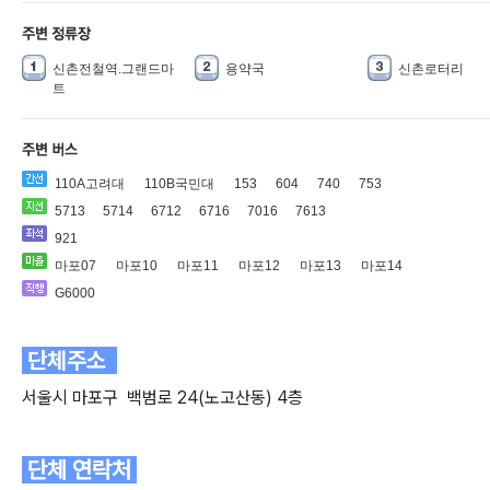
신촌전철역.그랜드마
용약국
신촌로터리
트
110A고려대
110B국민대
153
604
740
753
5713
5714
6712
6716
7016
7613
921
마포07
마포10
마포11
마포12
마포13
마포14
G6000
단
체주소
서울시 마포구 백범로 24(노고산동) 4층
단체 연락처