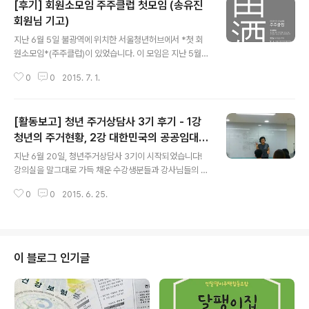
[후기] 회원소모임 주주클럽 첫모임 (송유진
회원님 기고)
글 내용
지난 6월 5일 불광역에 위치한 서울청년허브에서 *첫 회
원소모임*(주주클럽)이 있었습니다. 이 모임은 지난 5월 2
7일 신입회원교육 때, 다수의! 회원들께서 민유를 위해 후
0
0
2015. 7. 1.
원조합원으로만이 아닌 각자의 역할을 갖고 활동하고 싶다
는 의견에서 시작되었습니다. 저 역시 이 의견에 적극 공감
한 이유는 민달팽이유니온을 응원하고 싶은 마음 그리고
[활동보고] 청년 주거상담사 3기 후기 - 1강
제가 느끼고 있는 사회적 문제를 함께 느끼고, 해결하고자
하는 사람들과 함께 연대하고 싶은 마음도 컸기 때문입니
청년의 주거현황, 2강 대한민국의 공공임대주
글 내용
다. 드디어!! *첫 회원소모임*(주주클럽)이 시작되는 날! 이
택
지난 6월 20일, 청년주거상담사 3기이 시작되었습니다!
날은 초동모임이긴 하지만 신입회원교육 때 이미 얼굴을
강의실을 말그대로 가득 채운 수강생분들과 강사님들의 열
익힌 회원분들과 만나는 자리라 같이 놀자는 마음으로 가
강으로 시작한 첫째주였습니다. 주거상담사의 방향과 세부
볍게 참석했습니다. 게다가 모임 이름도 주주클럽인 이유
0
0
2015. 6. 25.
일정들을 공유하고 자기소개를 한 OT, 청년의 주거현황에
가 편하게 술도 마시며 집 문제를 논하자..
대한 민달팽이유니온 정남진 강사님의 1강, 주거 문제의 가
장 큰 축을 담당하고 있는 공공임대주택에 관한 한국도시
연구소 최은영 강사님의 2강이 있었습니다. 시작할 땐 다
들 쭈뼛쭈뼛하셨는데, 한 분씩 돌아가며 자기소개와 어떻
이 블로그 인기글
게 오게됐는지를 이야기하는 시간을 가지고 나니 모두들
한결 표정이 부드러워진 걸 볼 수 있었습니다. 30명의 소
개를 다 듣기에 길 수도 있었는데 그런 걱정이 무색하리만
큼 집중해서 서로의 이야기를 들어주셨답니다. 다양한 분