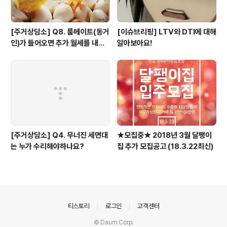
[주거상담소] Q8. 룸메이트(동거
[이슈브리핑] LTV와 DTI에 대해
인)가 들어오면 추가 월세를 내야
알아보아요!
하나요?
[주거상담소] Q4. 무너진 세면대
★모집중★ 2018년 3월 달팽이
는 누가 수리해야하나요?
집 추가 모집공고 (18.3.22최신)
의안내
티스토리
로그인
고객센터
© Daum Corp.