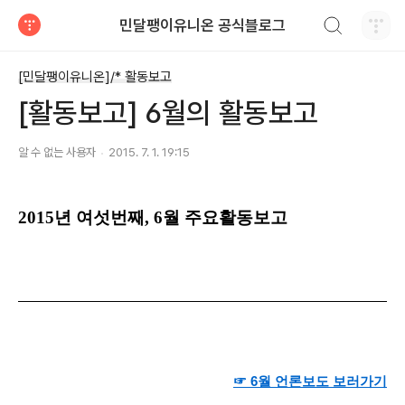
검색하기
민달팽이유니온 공식블로그
티스토리
[민달팽이유니온]/* 활동보고
[활동보고] 6월의 활동보고
알 수 없는 사용자
2015. 7. 1. 19:15
2015년 여섯번째, 6
월 주요활동보고
☞ 6월 언론보도 보러가기