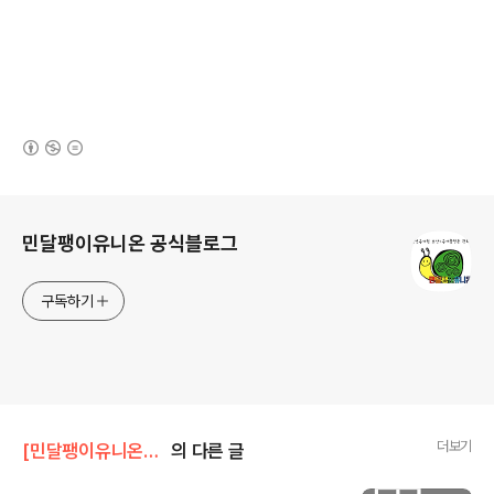
(새창열림)
로그 정보
민달팽이유니온 공식블로그
구독하기
더보기
[민달팽이유니온]/* 활동보고
의 다른 글