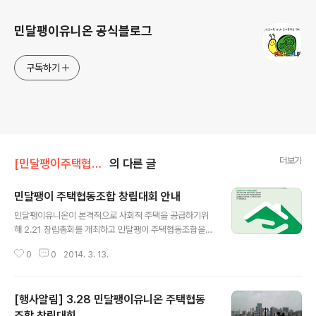
민달팽이유니온 공식블로그
구독하기
더보기
[민달팽이주택협동조합]/* 공지사항
의 다른 글
민달팽이 주택협동조합 창립대회 안내
글 내용
민달팽이유니온이 본격적으로 사회적 주택을 공급하기위
해 2.21 창립총회를 개최하고 민달팽이 주택협동조합을
설립하였습니다. 기존의 민유에서 분리된 '민달팽이 주택
0
0
2014. 3. 13.
협동조합'은 본격적으로 사회적 주택을 공급하는 임무를
맡았어요. '민달팽이 주택협동조합'의 주택공급에 대한 구
체적인 상도 이 자리에 오시면 확인하실 수 있답니다.* 축
[행사알림] 3.28 민달팽이유니온 주택협동
하하는 자리에 참석하시는 분들께 감사의 인사 센스와 실
용이 넘치는 달팽이 키트를 드리니 꼭 받으러 오세요! '집을
조합 창립대회