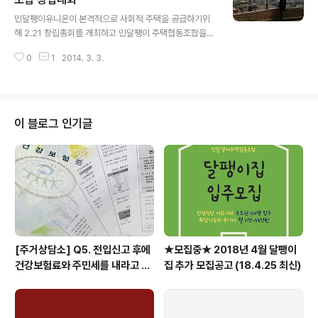
글 내용
찾는 그대에게 주택협동조합을 권합니다'- 민달팽이 주택
민달팽이유니온이 본격적으로 사회적 주택을 공급하기위
협동조합 창립대회 - 날짜 : 2014년 3월 28일 (금) PM
해 2.21 창립총회를 개최하고 민달팽이 주택협동조합을
7:00~ 9:00장소 : 100주년기념교회 사회봉사관 4층 (합
설립하였습니다. 기존의 민유에서 분리된 '민달팽이 주택
정역 7번출구 직진 150M 진짜루 옆건물, 마포구 독막로
0
1
2014. 3. 3.
협동조합'은 본격적으로 사회적 주택을 공급하는 임무를
20)주최 : 민달팽이 주택협..
맡았어요. '민달팽이 주택협동조합'의 주택공급에 대한 구
체적인 상도 이 자리에 오시면 확인하실 수 있답니다.* 축
하하는 자리에 참석하시는 분들께 감사의 인사 센스와 실
용이 넘치는 달팽이 키트를 드리니 꼭 받으러 오세요! '집을
이 블로그 인기글
찾는 그대에게 주택협동조합을 권합니다'- 민달팽이 주택
협동조합 창립대회 - 날짜 : 2014년 3월 28일 (금) PM
7:00~ 9:00장소 : 100주년기념교회 사회봉사관 4층 (합
정역 7번출구 직진 150M 진짜루 옆건물, 마포구 독막로
20)주최 : 민달팽이 주택협..
[주거상담소] Q5. 전입신고 후에
★모집중★ 2018년 4월 달팽이
건강보험료와 주민세를 내라고 고
집 추가 모집공고 (18.4.25 최신)
지서가 날아왔어요.