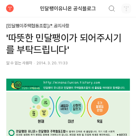
검색하기
민달팽이유니온 공식블로그
티스토리
[민달팽이주택협동조합]/* 공지사항
'따뜻한 민달팽이가 되어주시기
를 부탁드립니다'
알 수 없는 사용자
2014. 3. 20. 11:33