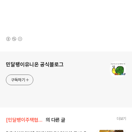
(새창열림)
로그 정보
민달팽이유니온 공식블로그
구독하기
더보기
[민달팽이주택협동조합]/* 달팽이집 살이
의 다른 글