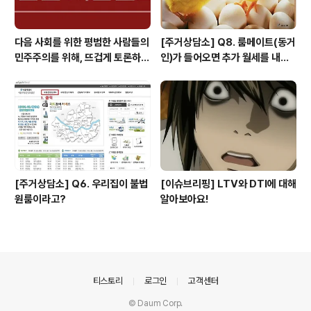
다음 사회를 위한 평범한 사람들의
[주거상담소] Q8. 룸메이트(동거
민주주의를 위해, 뜨겁게 토론하고
인)가 들어오면 추가 월세를 내야
광장으로 갑시다.
하나요?
[주거상담소] Q6. 우리집이 불법
[이슈브리핑] LTV와 DTI에 대해
원룸이라고?
알아보아요!
의안내
티스토리
로그인
고객센터
© Daum Corp.