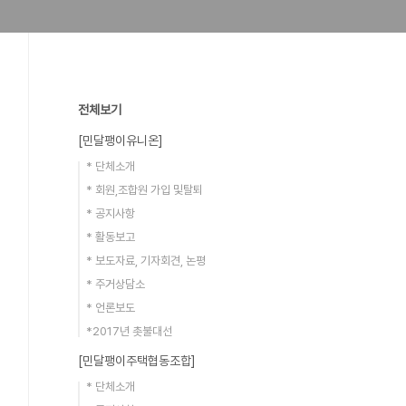
전체보기
[민달팽이유니온]
* 단체소개
* 회원,조합원 가입 및탈퇴
* 공지사항
* 활동보고
* 보도자료, 기자회견, 논평
* 주거상담소
* 언론보도
*2017년 촛불대선
[민달팽이주택협동조합]
* 단체소개