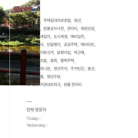
태그
주거상담
주택임대차보호법
청년
청년정책
원룸상식사전
관리비
회원모임
세월호
세입자
도시재생
예비입주
주거상담사
민달팽이
공공주택
해비타트
주거권
지방선거
달팽이집
박근혜
주택협동조합
총회
행복주택
민달팽이유니온
청년주거
주거빈곤
총선
오픈테이블
청년수당
대학생주거권네트워크
원룸 관리비
전체 방문자
Today :
Yesterday :