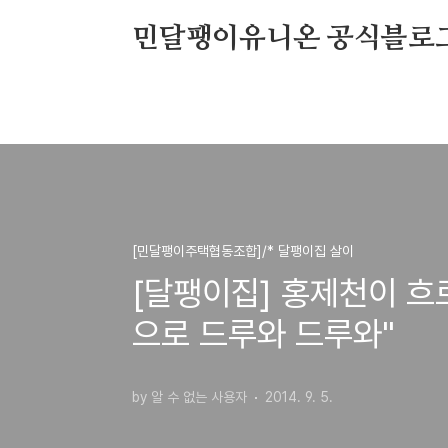
본문 바로가기
민달팽이유니온 공식블로
[민달팽이주택협동조합]/* 달팽이집 살이
[달팽이집] 홍제천이 흐
으로 드루와 드루와"
by 알 수 없는 사용자
2014. 9. 5.