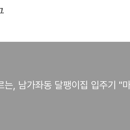
그
르는, 남가좌동 달팽이집 입주기 "