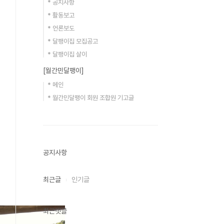
* 공지사항
* 활동보고
* 언론보도
* 달팽이집 모집공고
* 달팽이집 살이
[월간민달팽이]
* 메인
* 월간민달팽이 회원 조합원 기고글
공지사항
최근글
인기글
최근댓글