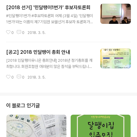
[2018 선거] '민달팽이1번가' 후보자토론회
글 내용
#민달팽이1번가 #후보자토론회 어제 (3월 4일) ‘민달팽이
1번가’라는 이름의 제7기임원 보궐선거 후보자 토론회가
열렸습니다. 참여연대 지하 아름드리홀에서 열린 이 날 행
0
0
2018. 3. 5.
사에는 연휴의 끝, 주말임에도 불구하고 많은 분들이 와 주
셨습니다. 이 날 토론회에서는 7기 임원 보궐선거 후보자
인 최지희 위원장 후보와 이한솔 후보의 공약과 사업계획
[공고] 2018 민달팽이 총회 안내
에 대한 전반적인 설명, 그리고 두 후보자의 주거연대기와
글 내용
같은 탐구를 통해 집에 대한 생각을 파헤쳐 보기도 하였습
[2018 민달팽이유니온 총회안내] 2018년 정기총회를 개
니다. 이 날 행사에서는 특히 많은 회원 조합원 분들의 질의
최합니다. 회원조합원 여러분의 많은 참석을 부탁드립니
가 이어졌는데요. 이어서 오늘 달팽이집 5호에서는 ‘민식
다.'성찰과 도약 : 같이 걷는 민달팽이' 일시 : 2018.3.10
당’을 통해 후보자들이 직접 음식을 준비하고 편하게 이야
0
0
2018. 3. 5.
(토) 오후 1-7시 장소 : 서울시 영등포구 영신로 183 (영등
기 나눌 수 있는 행사가 진행중입니다. 선거운동은 6일을
포경찰서, 하자센터 인근) 참가비 : 1만원 의결안건 [보고안
마지막으로 마무리가 되고 이제 7일부..
건] - 2017년 민달팽이유니온 사업보고 - 2017년 민달팽
이유니온 결산보고 - 기타안건[논의안건] - 민달팽이유니
온 제7기 임원 보궐선거 - 2018년 민달팽이유니온 사업
이 블로그 인기글
계획 승인 - 2018년 민달팽이유니온 예산안 승인 - 기타
안건 ㅇ 총회 안내 및 참석 확인 : https://goo.gl/2PZzE
9 ※※참석 여부에 따라 위임장도 함께 부탁드리고 있습니
다. 위 링크를 꼭 확인 부탁드립니다※※ ..