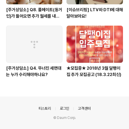
[주거상담소] Q8. 룸메이트(동거
[이슈브리핑] LTV와 DTI에 대해
인)가 들어오면 추가 월세를 내야
알아보아요!
하나요?
[주거상담소] Q4. 무너진 세면대
★모집중★ 2018년 3월 달팽이
는 누가 수리해야하나요?
집 추가 모집공고 (18.3.22최신)
의안내
티스토리
로그인
고객센터
© Daum Corp.