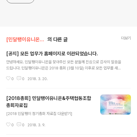
더보기
[민달팽이유니온]/* 공지사항
의 다른 글
[공지] 모든 업무가 홈페이지로 이관되었습니다.
글 내용
안녕하세요. 민달팽이유니온을 찾아주신 모든 분들께 진심으로 감사의 말씀을
드립니다. 민달팽이유니온은 2018 총회 (3월 10일) 이후로 모든 업무를 새로
개설한 홈페이지로 이관하게 되었습니다. 더욱 깔끔하고 편리한 플랫폼을 통해
0
0
2018. 3. 20.
시민/회원 여러분과 함께 하겠습니다. 감사합니다. 홈페이지 링크 : http://min
snailunion.net
[2018총회] 민달팽이유니온&주택협동조합
총회자료집
글 내용
[2018 민달팽이 정기총회 자료집 다운받기]
0
0
2018. 3. 9.