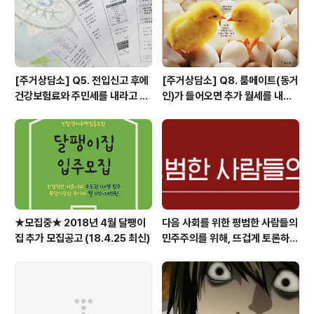
해 주겠다는 말과 같으며, 향후 문제가 발생하였을 때 일차
적으로 민간..
[주거상담소] Q5. 전입신고 후에
[주거상담소] Q8. 룸메이트(동거
건강보험료와 주민세를 내라고 고
인)가 들어오면 추가 월세를 내야
지서가 날아왔어요.
하나요?
★모집중★ 2018년 4월 달팽이
다음 사회를 위한 평범한 사람들의
집 추가 모집공고 (18.4.25 최신)
민주주의를 위해, 뜨겁게 토론하고
광장으로 갑시다.