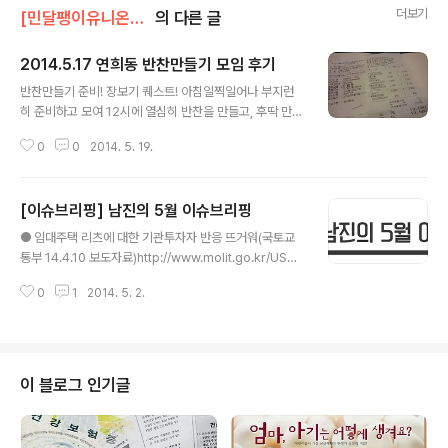
더보기
[민달팽이유니온]/* 활동보고
의 다른 글
2014.5.17 연희동 반찬만들기 모임 후기
글 내용
반찬만들기 준비! 장보기 퀘스트! 아침일찍일어나 부지런
히 준비하고 모여 12시에 열심히 반찬을 만들고, 후딱 만들
어 점심한끼를 든든히 오순도순 먹을 수 있을 거란 기대를
0
0
2014. 5. 19.
앉고 반찬모임 당일 전날 저녁, 준비모임의 멍구와 다영은
열심히 장을 보고 왔습니다. 반찬을 만들기 위해 전날에 인
터넷으로 레시피도 요리조리 찾아 보고, 장볼거리들을 리
[이슈브리핑] 남진의 5월 이슈브리핑
스트로 정리하는건 연희동 생활 4년차에 처음이었어요. 연
글 내용
희동 생활자 모임 의 첫번째 반찬만들기 메뉴는 '제육볶음
● 임대주택 리츠에 대한 기관투자자 반응 뜨거워(국토교
X 나물무침'. 제육볶음은 뒷다리살보다 앞다리살이 더 말랑
통부 14.4.10 보도자료)http://www.molit.go.kr/USR/
말랑 맛있다는 인터넷의 정보를 미리 숙지하고 장을 보러
NEWS/m_71/dtl.jsp?lcmspage=3&id=95073865
갔더니 돼지고기 앞다리살은 뒷다리살보다 약 2배 정도 비
0
1
2014. 5. 2.
임대주택 리츠에 대한 기관투자자의 반응이 당초 예상보다
싸더라구요. 고민하던 차 그래도 맛있는 제육볶음을 먹고
훨씬 뜨겁다. 총 38개 금융기관에서 13,6조원에 달하는
자 앞다리살 3근을 샀어요. 또 옆 마트..
금액을 투자하기로 한 것이다. 이는 정부에서 각종 규제완
화와 출자한 금융기관의 리스크를 줄여주는 수익모델을 제
시하였기 때문이다. 이와 같이 임대주택 릿츠에 대한 호응
이 블로그 인기글
을 바탕으로 민간 공공임대주택의 공급 물량도 당초 계획
보다 확대하고 있다. 그러나 안정적인 수익모델은 정부와
공공기관에서 리스크를 감수하고 투자자들의 이익을 보전