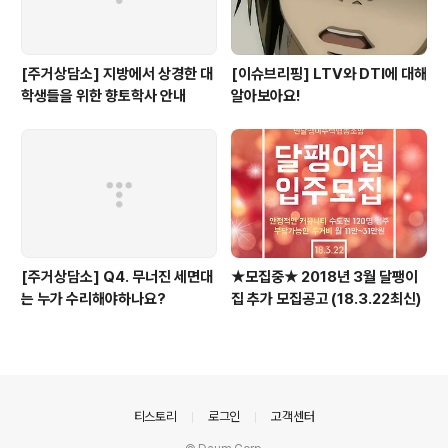
[주거상담소] 지방에서 상경한 대
[이슈브리핑] LTV와 DTI에 대해
학생들을 위한 향토학사 안내
알아보아요!
[주거상담소] Q4. 무너진 세면대
★모집중★ 2018년 3월 달팽이
는 누가 수리해야하나요?
집 추가 모집공고 (18.3.22최신)
의안내
티스토리
로그인
고객센터