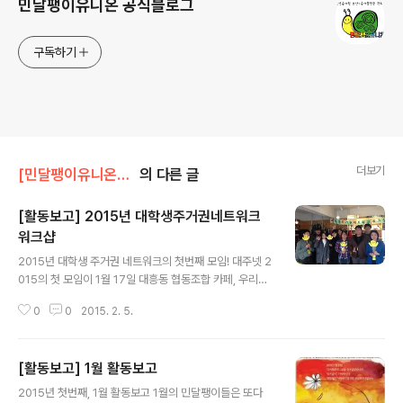
민달팽이유니온 공식블로그
구독하기
더보기
[민달팽이유니온]/* 활동보고
의 다른 글
[활동보고] 2015년 대학생주거권네트워크
워크샵
글 내용
2015년 대학생 주거권 네트워크의 첫번째 모임! 대주넷 2
015의 첫 모임이 1월 17일 대흥동 협동조합 카페, 우리동
네 나무그늘에서 진행되었습니다. 이날 워크샵은 2015년
0
0
2015. 2. 5.
대주넷에 함께하게 될 대학생들과 같이 대주넷에 대해 알
아보고 이야기함과 동시에 학생 본인이 직접 겪고 있는 주
거문제, 또 학교차원에서 존재하는 주거이슈에 대한 이야
[활동보고] 1월 활동보고
기들을 공유하기 위해 만들어졌습니다. 워크샵은 오전 10
글 내용
시경부터 시작하여, 밤 11시경까지 계속되는! 대학생들의
2015년 첫번째, 1월 활동보고 1월의 민달팽이들은 또다