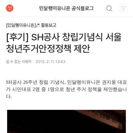
검색하기
민달팽이유니온 공식블로그
티스토리
[민달팽이유니온]/* 활동보고
[후기] SH공사 창립기념식 서울
청년주거안정정책 제안
알 수 없는 사용자
2015. 2. 11. 13:43
SH공사 26주년 창립 기념식, 민달팽이유니온 권지웅 대표
가 시민대표 2명 중 1명으로 청년 주거 정책을 제안했습니
다.