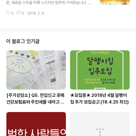
열정? 을 보여주는 자리가 되기도 하였습니다. 오전 10시
른, 새로운 시작을 위해 느리지만 힘차게 기어갔습니다. 무
경 부터 시작된 워크샵은, 먼저 서로를 알아가는 자리를 가
엇보다 가장 길게 달려온 14년을 밑거름 삼아, 15년에는
지는 아이스브레이킹 (공통빙고찾기) 를 시작으로 '우리학
0
0
2015. 2. 5.
많은 분들의 도움으로 얻게된 작지만 여러분들의 힘으로
교 주거복지 뽐내기' '나의 주거문제 이야기' 등 다양한 프
갖게된 '집'을 하나 매고 가게 되습니다. 덕분에 민달팽이의
로그램으로, 서로가 가지고 있는..
어깨에는 더 무겁고 중요한 책임감에 짖눌리기도 하지만.
조합원님들과 또 함께 주거문제를 고민하는 많은 분들의
격려와 응원 속에서 달팽이집 100채라도 짊어 지고 가겠
이 블로그 인기글
다는 의지를 불태웠습니다. ☞ 1월 언론보도 보러가기 민
달팽이유니온 활동보고 1월에는 15년을 달려갈 민달팽이
들의 초석을 다져가는 시간이었습니다. 1월 4일 새해 벽두
부터 연세대의 우정원 기숙사의 의 문제점을 규탄하는 기
자회견을 연세대 총학생회, 대학생 주거권..
[주거상담소] Q5. 전입신고 후에
★모집중★ 2018년 4월 달팽이
건강보험료와 주민세를 내라고 고
집 추가 모집공고 (18.4.25 최신)
지서가 날아왔어요.