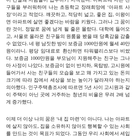
구들을 부러워하며 나는 초등학교 장래희망에
‘
아파트 사
장
’
이라고 적었다
.
꺠끗하고
,
적당히 넓고
,
좋은 집
,
이왕이
면 아파트에 살면 좋겠다는 바람을 키웠다
.
그러나 그 꿈이
란 것이
,
정말로 꿈에 남게 될 줄은 몰랐다
.
대학에 들어오
고
,
서울로 올라온 친구들의 원룸을 봤을 때 당혹감을 감출
수 없었다
.
네 평 남짓한 방이 보증금
1000
만원에 월세
40
만
원이라니
.
평당 임대료로 환산하면 타워팰리스보다 비쌌
다
.
보증금
1000
만원을 부모님이 지원해주는 친구는 그나
마 사정이 나았다
.
보증금이 없이 반지하
,
옥탑방
,
고시원에
들어가서 사는 친구들의 모습을 보고 왜 가지고 있는 돈의
크기에 따라 집에서 세상을 보는 높이가 달라져야 하는지
의아했다
.
인구주택총조사에 따르면
5
년 사이 고시원과 같
이 주택이 아닌 곳에 거주하는 청년의 비율은 무려
2
배 넘
게 증가했다
.
이제 더 이상 나의 꿈은
‘
내 집 마련
’
이 아니다
.
나는 아파트
에 살지 않아도
,
집을 소유하지 않아도 행복할 수 있는 사회
를 만드는 것이 목표가 되었다
.
그동안 우리 사회에서 세입