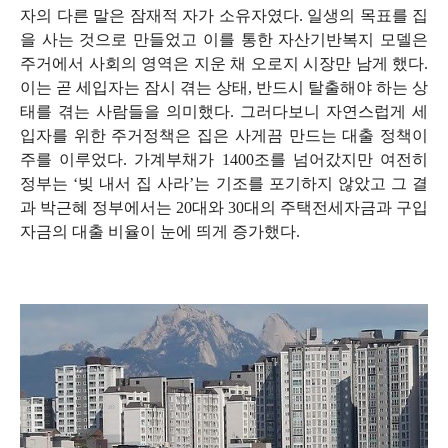
자의 다른 말은 잠재적 자가 소유자였다
.
일생의 목표를 집
을 사는 것으로 만들었고 이를 통한 자산기반복지 모델은
주거에서 사회의 영역은 지운 채 오로지 시장만 남게 했다
.
이는 곧 세입자는 잠시 겪는 상태
,
반드시 탈출해야 하는 상
태를 겪는 사람들을 의미했다
.
그러다보니 자연스럽게 세
입자를 위한 주거정책은 집은 사게끔 만드는 대출 정책이
주를 이루었다
.
가계부채가
1400
조를 넘어갔지만 여전히
정부는
‘
빚 내서 집 사라
’
는 기조를 포기하지 않았고 그 결
과 박근혜 정부에서는
20
대와
30
대의 주택전세자금과 구입
자금의 대출 비율이 눈에 띄게 증가했다
.