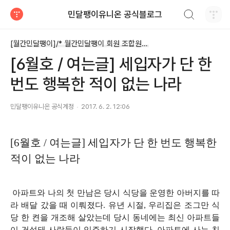
검색하기
민달팽이유니온 공식블로그
티스토리
[월간민달팽이]/* 월간민달팽이 회원 조합원 기고글
[6월호 / 여는글] 세입자가 단 한
번도 행복한 적이 없는 나라
민달팽이유니온 공식계정
2017. 6. 2. 12:06
[6월호 / 여는글] 세입자가 단 한 번도 행복한
적이 없는 나라
아
파트
와 나의 첫 만남은 당시 식당을 운영한 아버지를 따
라 배달 갔을 때 이뤄졌다
.
유년 시절
,
우리집은 조그만 식
당 한 켠을 개조해 살았는데 당시 동네에는 최신 아파트들
이 건설돼 사람들이 입주하기 시작했다
.
아파트에 사는 친