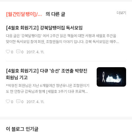
더보기
[월간민달팽이]/* 월간민달팽이 회원 조합원 기고글
의 다른 글
[4월호 회원기고] 강북달팽이집 독서모임
글 내용
다음 글은 '강북달팽이집' 에서 2주간 읽은 책들에 대한 서평과 세월호 주간을
맞이한 독서모임 참여 회원, 조합원들의 이야기 입니다. 강북 독서모임은 매주
월요일 강북 달팽이집에서 진행하고 있습니다. 관심 있으신 분들은 댓글 남겨주
0
0
2017. 4. 11.
시면 좋을것 같네요 ^^ 김솔아 - 안녕하세요, 회원,조합원 여러분 강북달팽이집
독서모임에 참여하고 있는 김솔아입니다. 저희는 일주일에 1번, 달팽이집 식구
들과 모여 책모임을 하고 있어요. 첫 책으로, 세월호를 주제로 하는 단편소설들
[4월호 회원기고] 다큐 '승선' 조연출 박향진
이 묶여 있는 문학동네 81호를 함께 읽고 있어요. 매주 단편 하나씩을 읽고 와서
소감을 나누고, 같이 읽으면서 생각했던, 궁금했던 부분들을 같이 나눠요. 그러
회원님 기고
글 내용
면서 서로의 경험들을 나누기도 해요. 최근에는 김연수 단편을 읽고 이야기를
*박향진 회원님은 지난 6개월여간 청년유니온 조합원이기
나눴어요. 기억..
도 한 안창규 감독님과 함께 [세월호 3주기 다큐 프로젝트]
에서 '승선' 작품의 조연출로 참여하였습니다. 이 글은 지난
0
0
2017. 4. 11.
다큐에 대한 후기이자 세월호 3주기 월간 민달팽이 특집의
기고글입니다. 나는 ‘혼자’라는 말을 좋아하지만 가끔 어떤
책을 떠올린다. ‘경계'는 인식을 위한 도구일 뿐이고 세상은
모두 연결되어 있다고 하는 내용이다. 책은 다 읽지도 못 했
지만 가끔 주변의 일을 다르게 바라보게 된다. ‘너’의 일을
이 블로그 인기글