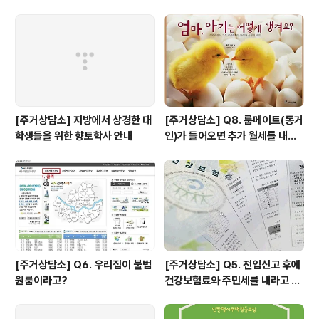
'우리'의 것으로 여겨보려고 노력하게 되었다.2014년 4월
16일, 그렇게 연결된 내 세상의 일부가 침몰했다. 지금까지
나는 왜 아무 것도 안 했을까. 계속 그런 생각을 했다. 삶을
걸고 큰 희생을 하지는 않더라도, 그것이 작고 사소한 일..
[주거상담소] 지방에서 상경한 대
[주거상담소] Q8. 룸메이트(동거
학생들을 위한 향토학사 안내
인)가 들어오면 추가 월세를 내야
하나요?
[주거상담소] Q6. 우리집이 불법
[주거상담소] Q5. 전입신고 후에
원룸이라고?
건강보험료와 주민세를 내라고 고
지서가 날아왔어요.