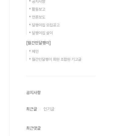
* 공지사항
* 활동보고
* 언론보도
* 달팽이집 모집공고
* 달팽이집 살이
[월간민달팽이]
* 메인
* 월간민달팽이 회원 조합원 기고글
공지사항
최근글
인기글
최근댓글