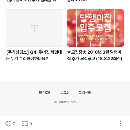
하나요?
[주거상담소] Q4. 무너진 세면대
★모집중★ 2018년 3월 달팽이
는 누가 수리해야하나요?
집 추가 모집공고 (18.3.22최신)
의안내
티스토리
로그인
고객센터
© Daum Corp.
0
0