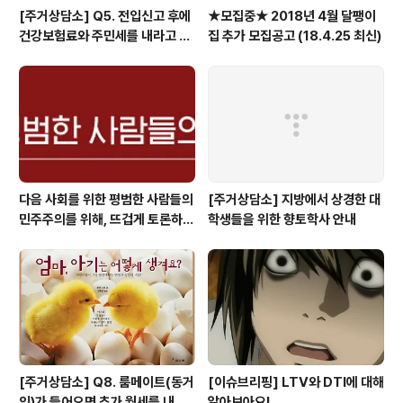
[주거상담소] Q5. 전입신고 후에
★모집중★ 2018년 4월 달팽이
건강보험료와 주민세를 내라고 고
집 추가 모집공고 (18.4.25 최신)
지서가 날아왔어요.
다음 사회를 위한 평범한 사람들의
[주거상담소] 지방에서 상경한 대
민주주의를 위해, 뜨겁게 토론하고
학생들을 위한 향토학사 안내
광장으로 갑시다.
[주거상담소] Q8. 룸메이트(동거
[이슈브리핑] LTV와 DTI에 대해
인)가 들어오면 추가 월세를 내야
알아보아요!