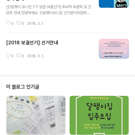
글 내용
[민달팽이 유니온 7기 임원 보궐선거] 후보자 토론회 및 간
담회 안내 안녕하세요. 민달팽이유니온 선거관리위원회입
니다. 최지희, 이한솔 후보자의 활동계획서와 약력을 공고
0
0
2018. 3. 1.
드렸지만, 회원들께서 소중한 한 표를 행사하시기 전에 두
분에 대한 더욱 많은 정보와 이야기를 들으실 수 있도록 아
래의 행사를 준비했습니다. 회원 여러분의 많은 참여 부탁
[2018 보궐선거] 선거안내
드리겠습니다! [토론회] 7기 보궐선거 후보자 토론회 ㅇ 토
글 내용
론회를 통해 후보자들의 계획과 포부를 듣고 질문하는 시
간ㅇ 일시 : 2018.3.4(일) 오후 4시ㅇ 장소 : 참여연대 지
0
0
2018. 3. 1.
하 느티나무홀 [간담회] 민유 조합원과 후보자가 함께 하는
ㅇ 토론회에서 못다한 이야기를 함께 식사하며 조금 더 편
하게 나누는 시간ㅇ 일시 : 2018년 3월 5일(월) 오후 7시
30분ㅇ 장소 ..
이 블로그 인기글