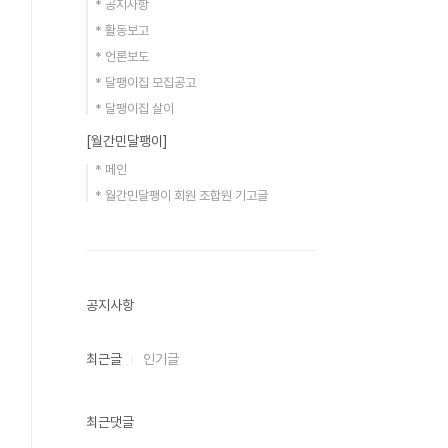
* 공지사항
* 활동보고
* 언론보도
* 달팽이집 모집공고
* 달팽이집 살이
[월간민달팽이]
* 메인
* 월간민달팽이 회원 조합원 기고글
공지사항
최근글
인기글
최근댓글