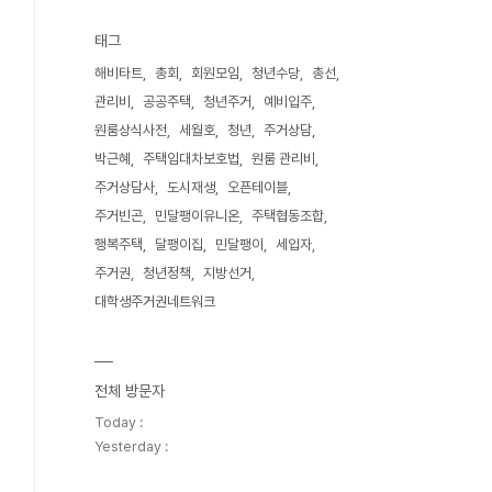
태그
해비타트
총회
회원모임
청년수당
총선
관리비
공공주택
청년주거
예비입주
원룸상식사전
세월호
청년
주거상담
박근혜
주택임대차보호법
원룸 관리비
주거상담사
도시재생
오픈테이블
주거빈곤
민달팽이유니온
주택협동조합
행복주택
달팽이집
민달팽이
세입자
주거권
청년정책
지방선거
대학생주거권네트워크
전체 방문자
Today :
Yesterday :