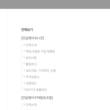
전체보기
[민달팽이유니온]
* 단체소개
* 회원,조합원 가입 및탈퇴
* 공지사항
* 활동보고
* 보도자료, 기자회견, 논평
* 주거상담소
* 언론보도
*2017년 촛불대선
[민달팽이주택협동조합]
* 단체소개